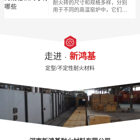
耐火砖的尺寸和规格多样，分别
种耐火砖，我厂生产的耐火砖规
用于不同的高温窑炉中，它们有
格型号齐全，同时可以根据您客
各种形状，例如矩形砖和楔形
户的需求进行定制
砖，主要用于建造窑炉的各个部
分，包括炉壁和炉顶。不同规格
的耐火砖分别用于不同的位置，
为的是更加贴合窑炉的尺寸并在
恶劣的操作条件下抵抗腐蚀和高
走进 ·
新鸿基
温。
定型/不定性耐火材料