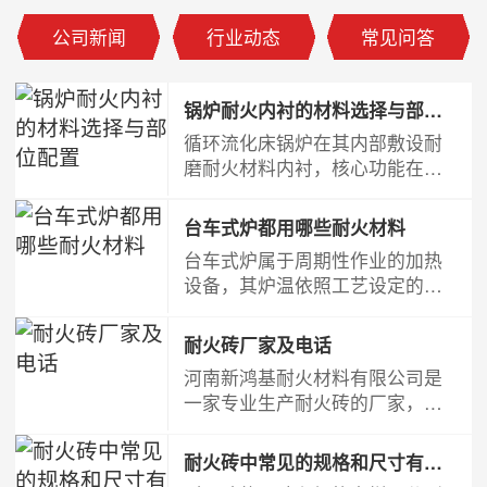
公司新闻
行业动态
常见问答
锅炉耐火内衬的材料选择与部位配置
循环流化床锅炉在其内部敷设耐
磨耐火材料内衬，核心功能在于
防护炉体钢结构免受高速流动物
料的冲蚀与磨损。此类内衬普遍
台车式炉都用哪些耐火材料
采用不定形耐火材料，主要品种
台车式炉属于周期性作业的加热
涵盖耐火耐磨浇注料、可塑料、
设备，其炉温依照工艺设定的加
低水泥浇注料、刚玉质浇注料、
热曲线随时间变化，主要用于钢
钢纤维增强浇注料及各类轻质保
坯锻造前的加热或工件的热处理
温浇注料。
耐火砖厂家及电话
工序，是机械行业中使用广泛、
河南新鸿基耐火材料有限公司是
数量较多的炉型。
一家专业生产耐火砖的厂家，我
厂生产的耐火砖有轻质保温砖、
高铝耐火砖、高温莫来石砖、异
耐火砖中常见的规格和尺寸有哪些
性耐火砖、碳化硅砖等在内的各