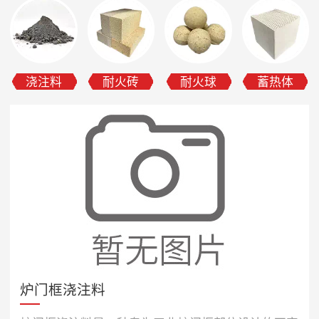
浇注料
耐火砖
耐火球
蓄热体
炉门框浇注料