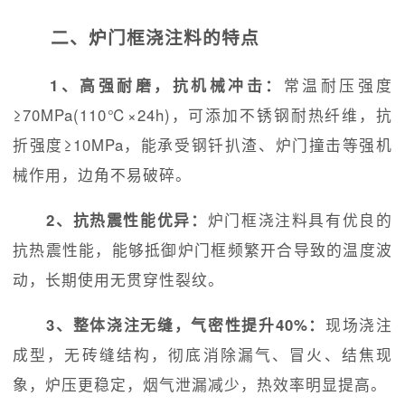
二、炉门框浇注料的特点
1、高强耐磨，抗机械冲击：
常温耐压强度
≥70MPa(110℃×24h)，可添加不锈钢耐热纤维，抗
折强度≥10MPa，能承受钢钎扒渣、炉门撞击等强机
械作用，边角不易破碎。
2、抗热震性能优异：
炉门框浇注料具有优良的
抗热震性能，能够抵御炉门框频繁开合导致的温度波
动，长期使用无贯穿性裂纹。
3、整体浇注无缝，气密性提升40%：
现场浇注
成型，无砖缝结构，彻底消除漏气、冒火、结焦现
象，炉压更稳定，烟气泄漏减少，热效率明显提高。