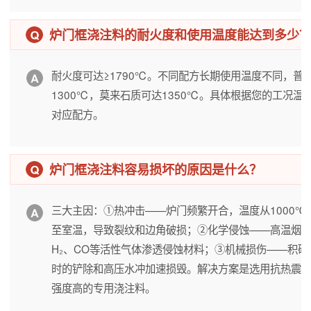
炉门框浇注料的耐火度和使用温度能达到多少
耐火度可达≥1790℃。不同配方长期使用温度不同，普
1300℃，莫来石质可达1350℃。具体根据您的工况温
对应配方。
炉门框浇注料容易损坏的原因是什么？
三大主因：①热冲击——炉门频繁开合，温度从1000℃
至室温，导致裂纹和边角破损；②化学侵蚀——高温烟
H₂、CO等活性气体渗透侵蚀材料；③机械损伤——积碳
时的铲除和高压水冲加速损毁。解决方案是选用抗热震
强度高的专用浇注料。