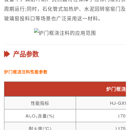
周期运行;同时，石化管式加热炉、水泥回转窑窑门及
玻璃窑投料口等场景也广泛采用这一材料。
产品参数
炉门框浇注料性能参数
炉门框浇
性能指标
HJ-GXW
Al₂O₃含量(%)
≥70
耐火度(℃)
≥1750