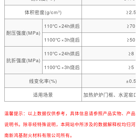
体积密度(g/cm³)
≥2.5
110℃×24h烘后
≥70
耐压强度(MPa)
1100℃×3h烧后
≥50
110℃×24h烘后
≥8
抗折强度(MPa)
1100℃×3h烧后
≥5
线变化率(%)
±0.5
适用场景
加热炉炉门框、水泥窑口
温馨提示：以上数据仅供参考，具体信息请参照产品实物、产品
说明书。除非经特殊说明，本网站中所涉及的数据解释权均归河
南新鸿基耐火材料有限公司所有。