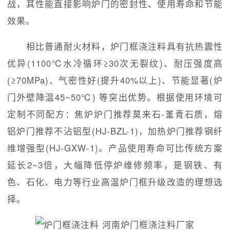
战，其性能直接影响炉门的密封性、使用寿命和节能
效果。
相比普通耐火材料，炉门框浇注料具有抗热震性
优异(1100℃水冷循环≥30次无裂纹)、耐压强度高
(≥70MPa)、气密性好(提升40%以上)、节能显著(炉
门外壁降温45~50℃) 等突出优势。根据使用环境可
定制不同配方：焦炉炉门推荐莫来石-堇青石质，熔
铝炉门推荐不沾铝型(HJ-BZL-1)，加热炉门推荐钢纤
维增强型(HJ-GXW-1)。产品使用寿命可比传统方案
延长2~3倍，大幅降低停炉维修频率，是钢铁、有
色、石化、电力等行业高温炉门框升级改造的理想选
择。