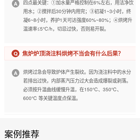
四点最关键：①加水量严格控制在6%左右，用洁净饮
用水；②搅拌后30分钟内用完；③初凝1~3小时，终
凝6~8小时，养护1天可达强度60%~80%；④烘烤升
温速率≤5℃/h，切忌过快，否则易开裂。
焦炉炉顶浇注料烘烤不当会有什么后果？
烘烤过急会导致炉体产生裂纹。因为浇注料中的水分
若排出过快，内部蒸汽压力过大会造成爆裂或剥落。
必须按升温曲线缓慢升温，在150℃、350℃、
600℃ 等关键温度点保温。
案例推荐