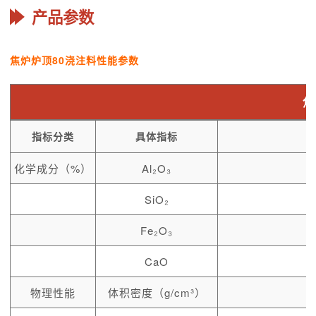
产品参数
焦炉炉顶80浇注料性能参数
焦
指标分类
具体指标
化学成分（%）
Al₂O₃
SiO₂
Fe₂O₃
CaO
物理性能
体积密度（g/cm³）