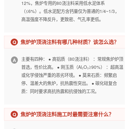
12%，焦炉专用的80浇注料采用低水泥体系
（≤6%）。低水泥配方含钙量仅为普通的1/4~1/3，
高温强度不降反升，更致密、气孔率更低。
焦炉炉顶浇注料有哪几种材质？该怎么选？
主要有四种： ● 高铝质（80浇注料） ：常规焦炉炉顶
首选，性价比高。 ● 刚玉质（Al₂O₃≥90%） ：超高温
或化学侵蚀严重的恶劣环境。 ● 莫来石质：频繁启
停、温差大的焦炉，抗热震性突出。 ● 碳化硅复合
质：同时要求高抗热震和抗侵蚀的工况。
焦炉炉顶浇注料施工时最需要注意什么？