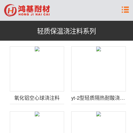
轻质保温浇注料系列
氧化铝空心球浇注料
yt-2型轻质隔热耐酸浇注料