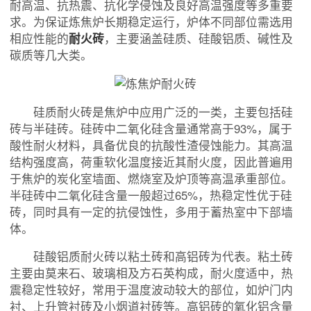
耐高温、抗热震、抗化学侵蚀及良好高温强度等多重要
求。为保证炼焦炉长期稳定运行，炉体不同部位需选用
相应性能的
耐火砖
，主要涵盖硅质、硅酸铝质、碱性及
碳质等几大类。
硅质耐火砖是焦炉中应用广泛的一类，主要包括硅
砖与半硅砖。硅砖中二氧化硅含量通常高于93%，属于
酸性耐火材料，具备优良的抗酸性渣侵蚀能力。其高温
结构强度高，荷重软化温度接近其耐火度，因此普遍用
于焦炉的炭化室墙面、燃烧室及炉顶等高温承重部位。
半硅砖中二氧化硅含量一般超过65%，热稳定性优于硅
砖，同时具有一定的抗侵蚀性，多用于蓄热室中下部墙
体。
硅酸铝质耐火砖以粘土砖和高铝砖为代表。粘土砖
主要由莫来石、玻璃相及方石英构成，耐火度适中，热
震稳定性较好，常用于温度波动较大的部位，如炉门内
衬、上升管衬砖及小烟道衬砖等。高铝砖的氧化铝含量