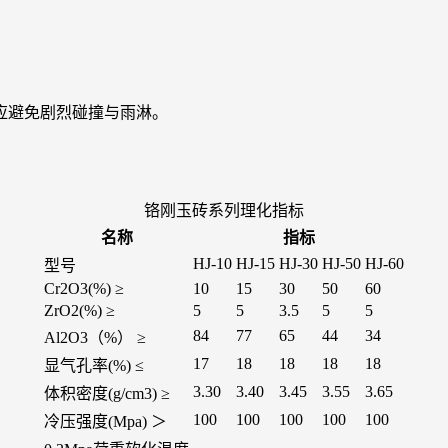
避免剧烈碰撞与雨淋。
铬刚玉砖系列理化指标
名称
指标
HJ-10
HJ-15
HJ-30
HJ-50
HJ-60
型号
Cr2O3(%) ≥
10
15
30
50
60
ZrO2(%) ≥
5
5
3.5
5
5
84
77
65
44
34
Al2O3（%） ≥
17
18
18
18
18
显气孔率(%) ≤
3.30
3.40
3.45
3.55
3.65
体积密度(g/cm3) ≥
100
100
100
100
100
冷压强度(Mpa) ＞