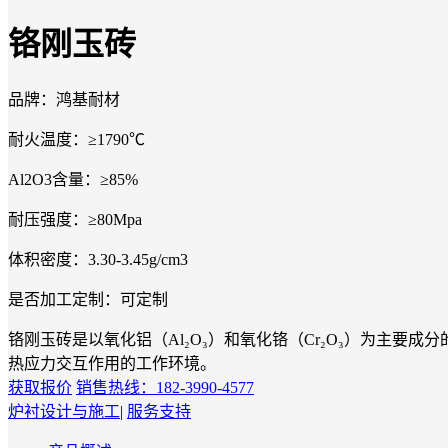
铬刚玉砖
品牌：
鸿基耐材
耐火温度：
≥1790℃
Al2O3含量：
≥85%
耐压强度：
≥80Mpa
体积密度：
3.30-3.45g/cm3
是否加工定制：
可定制
铬刚玉砖是以氧化铝（Al₂O₃）和氧化铬（Cr₂O₃）为主
热应力交互作用的工作环境。
获取报价
销售热线：182-3990-4577
炉衬设计与施工
|
服务支持