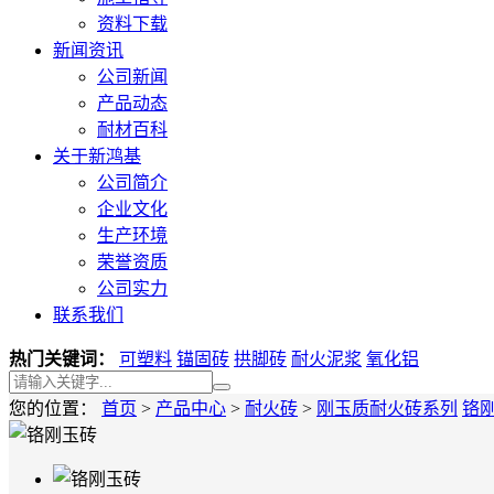
资料下载
新闻资讯
公司新闻
产品动态
耐材百科
关于新鸿基
公司简介
企业文化
生产环境
荣誉资质
公司实力
联系我们
热门关键词：
可塑料
锚固砖
拱脚砖
耐火泥浆
氧化铝
您的位置：
首页
>
产品中心
>
耐火砖
>
刚玉质耐火砖系列
铬