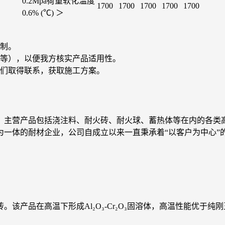
0.2Mpa荷重软化温度
1700
1700
1700
1700
1700
0.6% (℃) ＞
制。
等），以便我方核实产品适用性。
们取得联系，获取施工方案。
，主营产品包括浇注料、耐火砖、耐火球、蓄热体等在内的各类
为一体的耐材企业，公司自成立以来一直秉承着“以客户为中心”
砖。该产品在高温下形成Al₂O₃-Cr₂O₃固溶体，高温性能优于纯