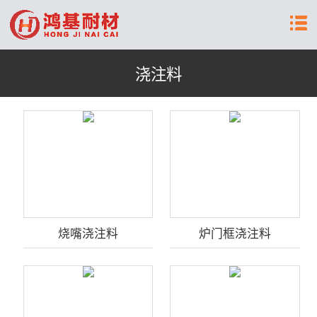
浇注料
烧嘴浇注料
炉门框浇注料