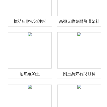
抗结皮耐火浇注料
高强无收缩耐热灌浆料
耐热混凝土
刚玉莫来石捣打料