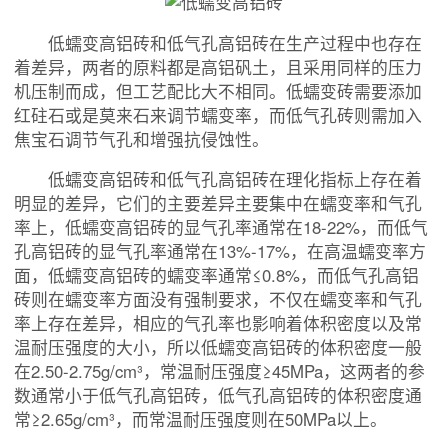
低蠕变高铝砖和低气孔高铝砖在生产过程中也存在
着差异，两者的原料都是高铝矾土，且采用同样的压力
机压制而成，但工艺配比大不相同。低蠕变砖需要添加
红砫石或是莫来石来调节蠕变率，而低气孔砖则需加入
焦宝石调节气孔和增强抗侵蚀性。
低蠕变高铝砖和低气孔高铝砖在理化指标上存在着
明显的差异，它们的主要差异主要集中在蠕变率和气孔
率上，低蠕变高铝砖的显气孔率通常在18-22%，而低气
孔高铝砖的显气孔率通常在13%-17%，在高温蠕变率方
面，低蠕变高铝砖的蠕变率通常≤0.8%，而低气孔高铝
砖则在蠕变率方面没有强制要求，不仅在蠕变率和气孔
率上存在差异，相应的气孔率也影响着体积密度以及常
温耐压强度的大小，所以低蠕变高铝砖的体积密度一般
在2.50-2.75g/cm³，常温耐压强度≥45MPa，这两者的参
数通常小于低气孔高铝砖，低气孔高铝砖的体积密度通
常≥2.65g/cm³，而常温耐压强度则在50MPa以上。