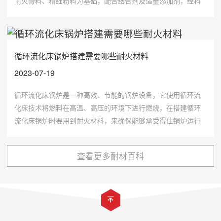
耐火骨料、精细粉料为基础，配合结合剂及适量添加剂，经科
学配比混合而成，在施工现场加水或液态结合剂搅拌后，通过
浇注、震动方式施工成型。
循环流化床锅炉搭建需要哪些耐火材料
2023-07-19
循环流化床锅炉是一种高效、节能的锅炉设备，它使用循环流
化床技术将燃料在高温、高压的环境下进行燃烧，在搭建循环
流化床锅炉时要用到耐火材料，来确保能够承受得住锅炉运行
时的高温，所以耐火材料的选用显得非常的重要，那么循环流
化床锅炉搭建需要哪些耐火材料呢，今天小编带大家了解一
查看更多耐材百科
下。