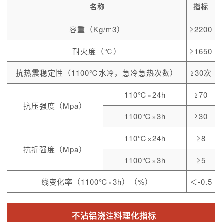
名称
指标
容重（Kg/m3）
≥2200
耐火度（℃）
≥1650
抗热震稳定性（1100℃水冷，急冷急热次数）
≥30次
110℃×24h
≥70
抗压强度（Mpa）
1100℃×3h
≥30
110℃×24h
≥8
抗折强度（Mpa）
1100℃×3h
≥5
线变化率（1100℃×3h）（%）
＜-0.5
不沾铝浇注料理化指标