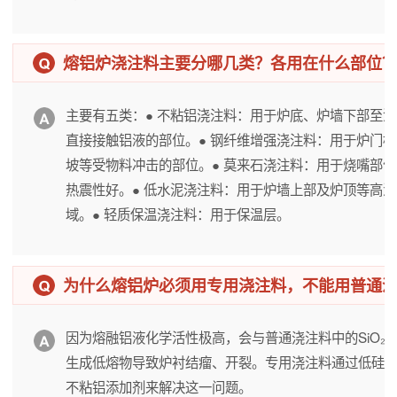
熔铝炉浇注料主要分哪几类？各用在什么部位
主要有五类：● 不粘铝浇注料：用于炉底、炉墙下部至
直接接触铝液的部位。● 钢纤维增强浇注料：用于炉门
坡等受物料冲击的部位。● 莫来石浇注料：用于烧嘴部
热震性好。● 低水泥浇注料：用于炉墙上部及炉顶等高温
域。● 轻质保温浇注料：用于保温层。
为什么熔铝炉必须用专用浇注料，不能用普通
因为熔融铝液化学活性极高，会与普通浇注料中的SiO₂
生成低熔物导致炉衬结瘤、开裂。专用浇注料通过低硅
不粘铝添加剂来解决这一问题。