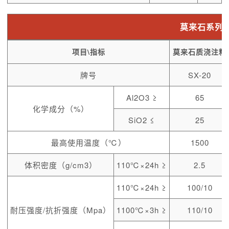
莫来石系列
项目\指标
莫来石质浇注料
牌号
SX-20
Al2O3 ≥
65
化学成分（%）
SiO2 ≤
25
最高使用温度（℃）
1500
体积密度（g/cm3）
110℃×24h ≥
2.5
110℃×24h ≥
100/10
耐压强度/抗折强度（Mpa）
1100℃×3h ≥
110/10