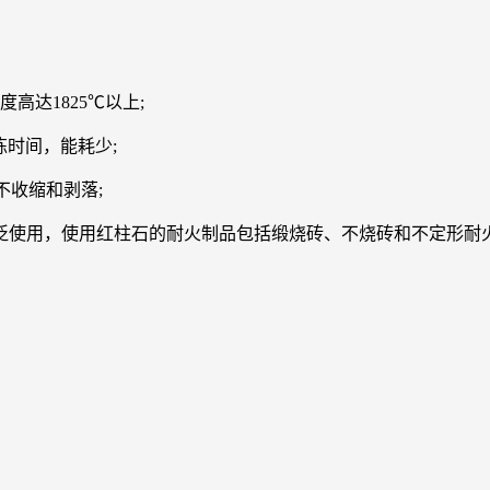
高达1825℃以上;
炼时间，能耗少;
收缩和剥落;
使用，使用红柱石的耐火制品包括缎烧砖、不烧砖和不定形耐