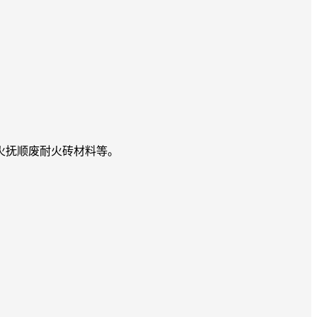
火抚顺废耐火砖材料等。