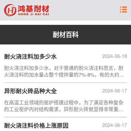
耐材百科
耐火浇注料加多少水
2024-06-18
耐火浇注料加多少水，对于普通的耐火浇注料而言，耐
火浇注料的加水量占整个搅拌量的7%-8%，有的大约
9%-10%。而对于轻质浇注料而言，加水量一般在
30%-38%，不同的耐火浇注料之间加水量存在一定的差
异形耐火砖品种大全
2024-06-17
异。
在高温工业领域的窑炉搭建过程中，为了满足各种复杂
的工业窑炉内衬结构需求，异形耐火砖就显得非常重
要，它能够根据窑炉内衬的具体形状进行选择，通常在
一些圆形、拱形等特殊形状窑炉的砌筑时经常被用到。
耐火浇注料价格上涨原因
2024-06-17