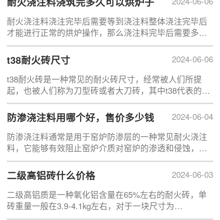
耐火浇注料浇筑完多久可以烘炉子
2024-06-06
耐火浇注料浇注完毕后需要等到浇注料整体浇注完毕后
才能进行正常的烘炉操作，那么浇注料完毕后需要多久
才能进行正常的烘炉呢？
t38耐火砖尺寸
2024-06-06
t38耐火砖是一种常见的耐火砖尺寸，经常被人们所提
起，也被人们称为刀型砖或者大刀砖，其中t38代表的是
耐火砖的尺寸，其尺寸为230*114*65/55(mm)，该砖和
t20耐火砖一样都是上厚下薄，从侧面看像一个刀，所以
防渗浇注料用哪个好，售价多少钱
2024-06-04
被人们称为刀型砖，它常被用于窑炉拱形部位的砌筑。
防渗浇注料通常是用于窑炉防渗层的一种常见耐火浇注
料，它能够有效阻止窑炉介质对窑炉的渗透和侵蚀，那
么防渗浇注料用哪个好，售价多少钱呢?
二级高铝砖什么价格
2024-06-03
二级高铝质是一种氧化铝含量在65%左右的耐火砖，单
砖重量一般在3.9-4.1kg左右，对于一块尺寸为
230*114*65mm的二级高铝砖标砖，其价格一般在10-15