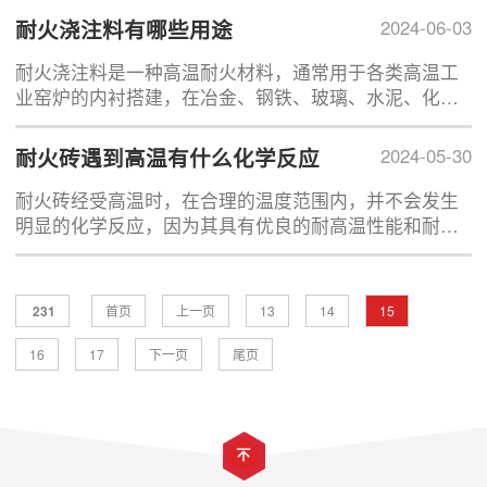
元每块。
耐火浇注料有哪些用途
2024-06-03
耐火浇注料是一种高温耐火材料，通常用于各类高温工
业窑炉的内衬搭建，在冶金、钢铁、玻璃、水泥、化工
等行业的窑炉生产中有着广泛的应用，那么在这些行业
中，耐火浇注料一般都有哪些用途呢?
耐火砖遇到高温有什么化学反应
2024-05-30
耐火砖经受高温时，在合理的温度范围内，并不会发生
明显的化学反应，因为其具有优良的耐高温性能和耐化
学腐蚀性能。但是当温度持续升高，耐火砖会发生热膨
胀、抗热震性能、抗压强度、抗折强度以及体积密度的
变化。
231
首页
上一页
13
14
15
16
17
下一页
尾页