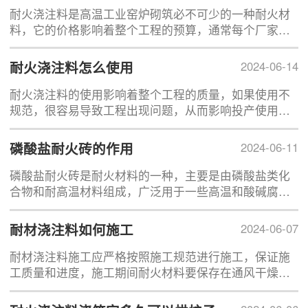
耐火浇注料是高温工业窑炉砌筑必不可少的一种耐火材
料，它的价格影响着整个工程的预算，通常每个厂家的
价格都存在着差异，通常耐火浇注料的价格不是固定
的，会有一些因素影响耐火浇注料的价格，那么哪些因
耐火浇注料怎么使用
2024-06-14
素是导致耐火浇注料价格上涨的原因呢。
耐火浇注料的使用影响着整个工程的质量，如果使用不
规范，很容易导致工程出现问题，从而影响投产使用，
那么浇注料该如何进行使用呢，又有哪些地方需要注意
的呢?
磷酸盐耐火砖的作用
2024-06-11
磷酸盐耐火砖是耐火材料的一种，主要是由磷酸盐类化
合物和耐高温材料组成，广泛用于一些高温和酸碱腐蚀
性强的场合，目前磷酸盐耐火砖主要有磷酸盐结合高铝
砖和磷酸盐结合高铝耐磨砖两种。
耐材浇注料如何施工
2024-06-07
耐材浇注料施工应严格按照施工规范进行施工，保证施
工质量和进度，施工期间耐火材料要保存在通风干燥
处，夏季施工时，应将耐火浇注料放于阴凉干燥处，禁
止露天暴晒。