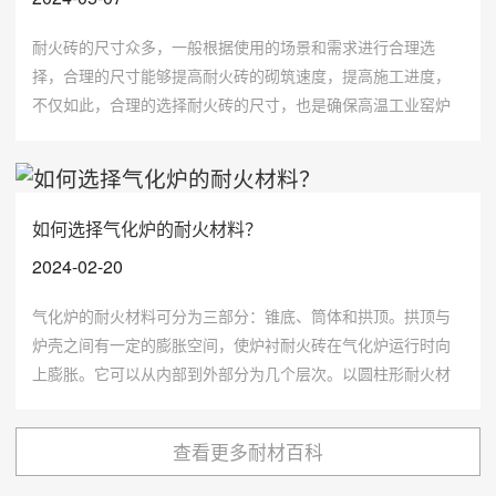
耐火砖的尺寸众多，一般根据使用的场景和需求进行合理选
择，合理的尺寸能够提高耐火砖的砌筑速度，提高施工进度，
不仅如此，合理的选择耐火砖的尺寸，也是确保高温工业窑炉
性能和紧密性的关键，在选择耐火砖尺寸时，需要考虑多种因
素，包括应用场景、温度要求、结构设计等。
如何选择气化炉的耐火材料？
2024-02-20
气化炉的耐火材料可分为三部分：锥底、筒体和拱顶。拱顶与
炉壳之间有一定的膨胀空间，使炉衬耐火砖在气化炉运行时向
上膨胀。它可以从内部到外部分为几个层次。以圆柱形耐火材
料为例，它分为四层：防火耐火材料层、背衬层、隔热层和可
压缩层(拱顶与锥底相同)，三层之间留有3~5mm的膨胀间隙。
查看更多耐材百科
在方便的径向方向上的膨胀是不受限制的。