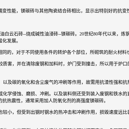
变性能，镁碳砖与其他陶瓷结合砖相比，显示出特别好的抗变
云石砖--烧成碱性油浸砖--镁碳砖。20世纪80年代以来，
温化发展。
同的，对于不同使用条件的转炉各个部位，所砌筑的耐火材料
较质害，并在清除废钢和加料时，炉门受到撞击，所以用于炉口
，以及碳的氧化和含尘废气的冲刷等作用，故需用抗渣性强和抗
成化学侵蚀、磨损、冲刷。以及装料侧还受到装入废钢和铁水的
的抗热震性，通常采用加人防氧化剂的高强度镁碳砖。
也较小，但受到出钢时钢水的热冲击和冲刷作用，损毁速度远比