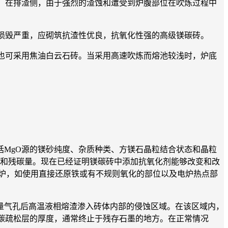
。在排渣侧，由于强烈的渣蚀和遭受到炉腹部位在吹炼过程中
损毁严重，应砌筑抗渣性优良，抗氧化性强的高级镁碳砖。
也可采用焦油白云石砖。当采用高速吹炼而熔池较浅时，炉底
MgO源的镁砂纯度、杂质种类、方镁石晶粒结合状态和晶粒
量和残碳量。现在已经证明镁碳砖中添加抗氧化剂能够改变和改
弧炉，如使用直接还原铁或有不规则氧化的部位以及电炉热点部
气孔后高温液相熔渣渗入砖体内部的侵蚀区域。在该区域内，
于脱碳疏松层的厚度，通常终止于残存石墨的地方。在正常情况