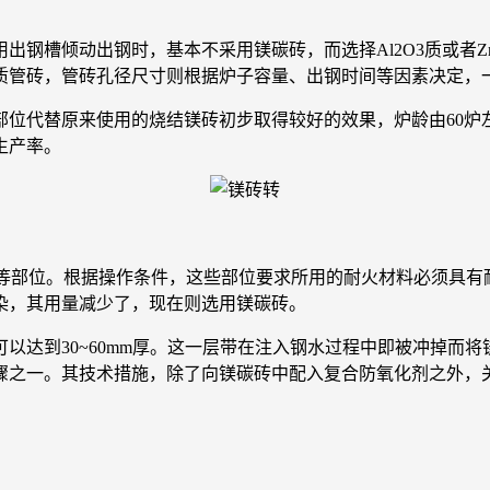
倾动出钢时，基本不采用镁碳砖，而选择Al2O3质或者ZrO2
砖，管砖孔径尺寸则根据炉子容量、出钢时间等因素决定，一般内
代替原来使用的烧结镁砖初步取得较好的效果，炉龄由60炉左
生产率。
等部位。根据操作条件，这些部位要求所用的耐火材料必须具有
染，其用量减少了，现在则选用镁碳砖。
达到30~60mm厚。这一层带在注入钢水过程中即被冲掉而将
骤之一。其技术措施，除了向镁碳砖中配入复合防氧化剂之外，