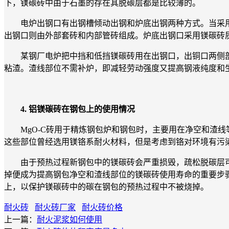
下，镁碳砖中由于石墨的存在其脱碳层都是比较薄的。
电炉出钢口有出钢槽倾动出钢和炉底出钢两种方式。当采用出钢槽
出钢口则由外部套砖和内部管砖组成。炉底出钢口采用镁碳砖质管
某钢厂电炉把中挡和低挡镁碳砖用在出钢口，出铜口两侧部位
粘渣。渣线部位不需补炉，即减轻劳动强度又提高钢液纯度和
4. 铝镁碳砖在钢包上的使用情况
MgO-C砖用于精炼钢包炉和钢包时，主要用在净空和渣线
这些部位曾经选用镁铬系耐火材料，但是考虑到铬对环境有污
由于预热过程新钢包中的镁碳砖会严重损毁，疏松脱碳层可以
掉便成为提高钢包净空和渣线部位的镁碳砖使用寿命的重要步
上，以保护镁碳砖中的碳在钢包的预热过程中不被烧掉。
耐火砖
耐火砖厂家
耐火砖价格
上一篇：
耐火泥浆如何使用