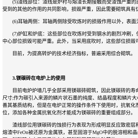
(5)渣线部位：渣线是炉衬与熔渣长期接触而受渣蚀严重的
受到的其他的作用的共同影响，损毁严重，因此需要砌筑具有
(6)耳轴两侧：耳轴两侧除受吹炼时的损毁作用以外，表面
(7)炉缸和炉底：这些部位在吹炼时受到钢水的剧烈冲刷，
中心部位损毁可能严重。此外，当采用底吹时，这些部位损毁
目前，为提高转炉的技术经济指标，普遍采用综合砌筑。
3.镁碳砖在电炉上的使用
目前电炉炉墙几乎全部采用镁碳砖砌筑，因此镁碳砖的寿命决
尺寸;作为碳引入来源的鳞片状石墨的纯度、结晶程度和鳞片大
善其基质结构，但是在电炉正常的操作条件下使用时，抗氧化剂
位，添加各种金属抗氧化剂才能成为镁碳砖的重要组成部分。
渣线部位用镁碳砖的蚀损行为表现为形成明显反应致密层和
熔渣中FeOn被还原为金属铁，甚至固溶于MgO中的脱溶相和