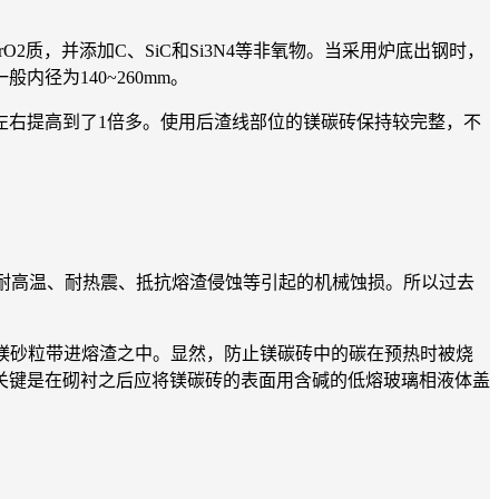
质，并添加C、SiC和Si3N4等非氧物。当采用炉底出钢时，
径为140~260mm。
右提高到了1倍多。使用后渣线部位的镁碳砖保持较完整，不
耐高温、耐热震、抵抗熔渣侵蚀等引起的机械蚀损。所以过去
镁砂粒带进熔渣之中。显然，防止镁碳砖中的碳在预热时被烧
关键是在砌衬之后应将镁碳砖的表面用含碱的低熔玻璃相液体盖