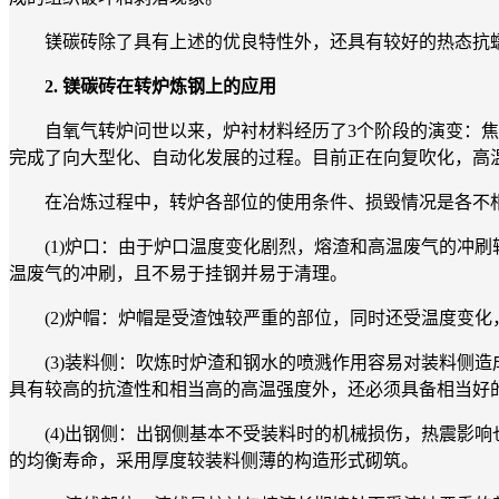
镁碳砖除了具有上述的优良特性外，还具有较好的热态抗蠕
2. 镁碳砖在转炉炼钢上的应用
自氧气转炉问世以来，炉衬材料经历了3个阶段的演变：焦油白
完成了向大型化、自动化发展的过程。目前正在向复吹化，高
在冶炼过程中，转炉各部位的使用条件、损毁情况是各不相
(1)炉口：由于炉口温度变化剧烈，熔渣和高温废气的冲刷
温废气的冲刷，且不易于挂钢并易于清理。
(2)炉帽：炉帽是受渣蚀较严重的部位，同时还受温度变化
(3)装料侧：吹炼时炉渣和钢水的喷溅作用容易对装料侧造
具有较高的抗渣性和相当高的高温强度外，还必须具备相当好
(4)出钢侧：出钢侧基本不受装料时的机械损伤，热震影响
的均衡寿命，采用厚度较装料侧薄的构造形式砌筑。