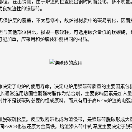
部位，在出钢侧，由于炉渣的位置随出钢时间而变化，多不明显
优良抗渣性的镁碳砖。
无保护层的覆盖，不太易修补，故炉衬材质中的碳易氧化，因而
但与其他部位相比，损毁一般较轻，可选用碳含量低的镁碳砖，
可能加重，应采用和炉腹装料侧相同的材质。
定了电炉的使用寿命，决定电炉用镁碳砖质量的主要因素包括
小;通常选用热固性酚醛树脂作为结合剂，主要影响因素是加入
并不是镁碳砖必要的组成原料，而只有用于高FeOn炉渣的电
脱碳疏松层。反应致密带也成为渣侵带，是镁碳砖脱碳形成大量
晶间Fe2O3也被还原为金属铁。熔渣渗入砖中的深度主要决定