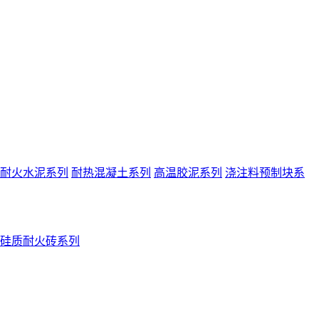
耐火水泥系列
耐热混凝土系列
高温胶泥系列
浇注料预制块系
硅质耐火砖系列