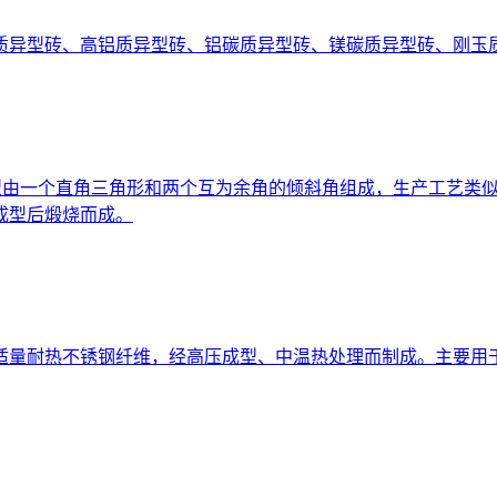
质异型砖、高铝质异型砖、铝碳质异型砖、镁碳质异型砖、刚玉
砖，造型由一个直角三角形和两个互为余角的倾斜角组成，生产工艺
成型后煅烧而成。
适量耐热不锈钢纤维，经高压成型、中温热处理而制成。主要用