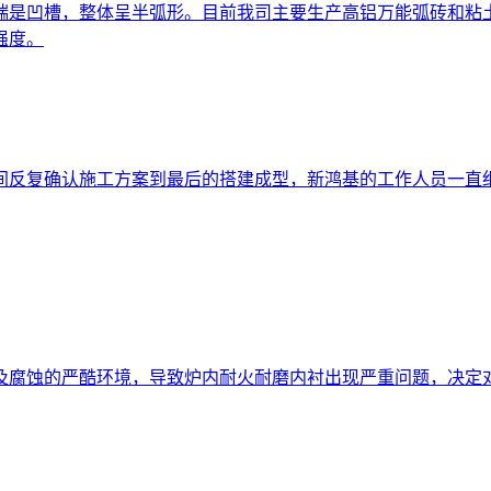
端是凹槽，整体呈半弧形。目前我司主要生产高铝万能弧砖和粘
强度。
间反复确认施工方案到最后的搭建成型，新鸿基的工作人员一直
及腐蚀的严酷环境，导致炉内耐火耐磨内衬出现严重问题，决定