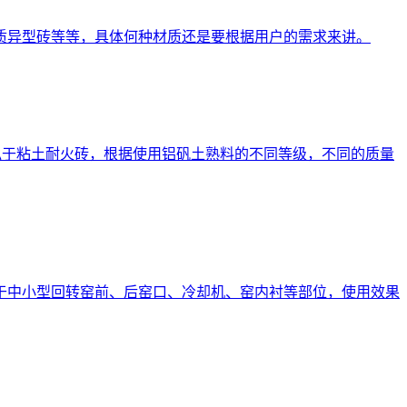
质异型砖等等，具体何种材质还是要根据用户的需求来讲。
类似于粘土耐火砖，根据使用铝矾土熟料的不同等级，不同的质量
于中小型回转窑前、后窑口、冷却机、窑内衬等部位，使用效果