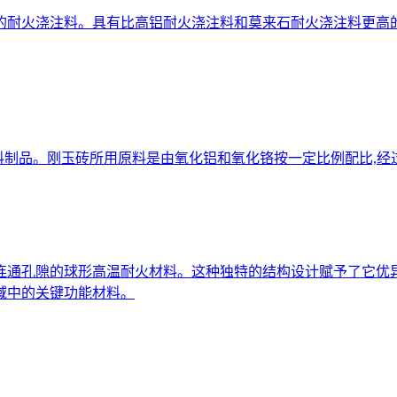
的耐火浇注料。具有比高铝耐火浇注料和莫来石耐火浇注料更高
料制品。刚玉砖所用原料是由氧化铝和氧化铬按一定比例配比,经
连通孔隙的球形高温耐火材料。这种独特的结构设计赋予了它优
域中的关键功能材料。