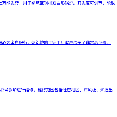
土万能弧砖，用于砌筑盛钢桶或圆形锅炉。其弧度可调节，能很
细心为客户服务，熔铝炉施工完工后客户给予了非常高评价。
对2号锅炉进行维修，维修范围包括膛密相区、布风板、炉膛出