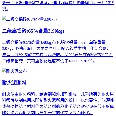
变形而不发作碎裂或塌落，作用力解除后仍能坚持变形后的状
况。
二级高铝砖(65%含量3.90kg)
二级高铝砖(65%含量3.90kg)氧化铝含铝量65%，单砖重量
3.9kg，以高铝矾土为主要原料，配入软质生粘土作结合剂，
成型后并经1500℃左右高温烧成。Al203含量在60%~75%的为
二级高铝砖，其荷重软化温度不低于1400~1530°℃。
耐火泥浆料
耐火泥由耐火粉料、结合剂和外加剂组成。几乎所有的耐火原
料都可以制成用来配制耐火泥所用的粉料。以水硬性、气硬性
或热硬性结合材料作为结合剂的称化学结合耐火泥在低于形成
陶瓷结合温度之前即产生一定的化学反应而硬化。