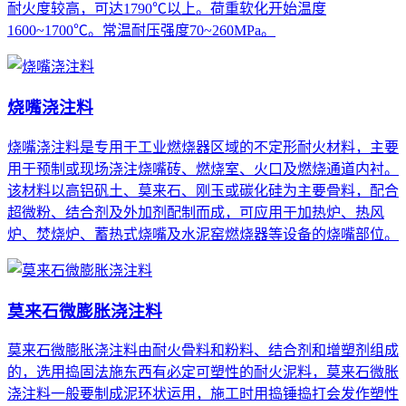
耐火度较高，可达1790℃以上。荷重软化开始温度
1600~1700℃。常温耐压强度70~260MPa。
烧嘴浇注料
烧嘴浇注料是专用于工业燃烧器区域的不定形耐火材料，主要
用于预制或现场浇注烧嘴砖、燃烧室、火口及燃烧通道内衬。
该材料以高铝矾土、莫来石、刚玉或碳化硅为主要骨料，配合
超微粉、结合剂及外加剂配制而成，可应用于加热炉、热风
炉、焚烧炉、蓄热式烧嘴及水泥窑燃烧器等设备的烧嘴部位。
莫来石微膨胀浇注料
莫来石微膨胀浇注料由耐火骨料和粉料、结合剂和增塑剂组成
的，选用捣固法施东西有必定可塑性的耐火泥料，莫来石微胀
浇注料一般要制成泥环状运用，施工时用捣锤捣打会发作塑性