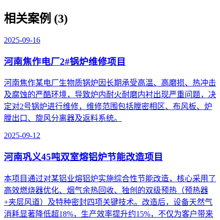
相关案例 (3)
2025-09-16
河南焦作电厂2#锅炉维修项目
河南焦作某电厂生物质锅炉因长期承受高温、高磨损、热冲击
及腐蚀的严酷环境，导致炉内耐火耐磨内衬出现严重问题，决
定对2号锅炉进行维修，维修范围包括膛密相区、布风板、炉
膛出口、旋风分离器及返料系统。
2025-09-12
河南巩义45吨双室熔铝炉节能改造项目
本项目通过对某铝业熔铝炉实施综合性节能改造，核心采用了
高效燃烧器优化、烟气余热回收、独创的双级预热（预热器
+夹层风道）及特种密封四项关键技术。改造后，设备天然气
消耗显著降低超18%，生产效率提升约15%，不仅为客户带来