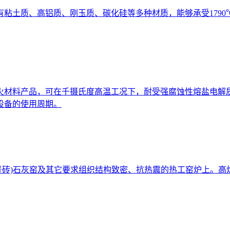
粘土质、高铝质、刚玉质、碳化硅等多种材质，能够承受179
火材料产品，可在千摄氏度高温工况下，耐受强腐蚀性熔盐电解
设备的使用周期。
号砖)石灰窑及其它要求组织结构致密、抗热震的热工窑炉上。