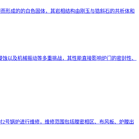
却而形成的的白色固体，其岩相结构由刚玉与锆斜石的共析体和
侵蚀以及机械振动等多重挑战，其性能直接影响炉门的密封性、
对2号锅炉进行维修，维修范围包括膛密相区、布风板、炉膛出