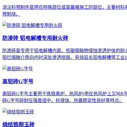
浇注料预制件是用在特殊部位或是最难施工的部位，主要材料有
预制块。
防渗砖 铝电解槽专用耐火砖
防渗砖是专用于铝电解槽内部、抵御熔融物侵蚀渗透炉体的耐
阻拦熔融介质向内衬深处渗透损毁，有效延长铝电解槽等工业
高铝砖G字号
高铝砖G字号主要用于炼铁高炉、热风炉(用在热风炉上又叫R
砖G字号砖耐压强度适中，抗侵蚀，热震稳定性良好等特点。
烧结锆刚玉砖