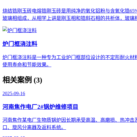
烧结锆刚玉砖电熔锆刚玉砖是用纯净的氧化铝粉与含氧化锆65
玻璃相组成，从相学上讲是刚玉相和锆斜石相的共析体，玻璃
炉门框浇注料
炉门框浇注料是一种专为工业炉门框部位设计的不定形耐火材
使用寿命和节能效果。
相关案例 (3)
2025-09-16
河南焦作电厂2#锅炉维修项目
河南焦作某电厂生物质锅炉因长期承受高温、高磨损、热冲击
口、旋风分离器及返料系统。