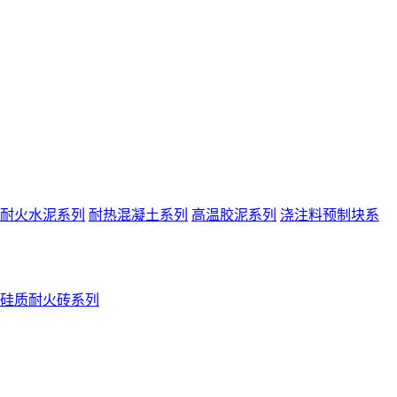
耐火水泥系列
耐热混凝土系列
高温胶泥系列
浇注料预制块系
硅质耐火砖系列