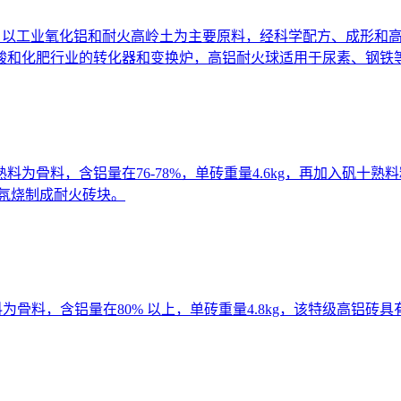
直径15和18，以工业氧化铝和耐火高岭土为主要原料，经科学配方、
酸和化肥行业的转化器和变换炉，高铝耐火球适用于尿素、钢铁
级矾土熟料为骨料，含铝量在76-78%，单砖重量4.6kg，再加入
气氛烧制成耐火砖块。
土熟料为骨料，含铝量在80% 以上，单砖重量4.8kg，该特级高