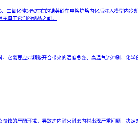
%、二氧化硅34%左右的锆英砂在电熔炉熔内化后注入模型内冷
相充填于它们的结晶之间。
料。它需要应对频繁开合带来的温度急变、高温气流冲刷、化学
及腐蚀的严酷环境，导致炉内耐火耐磨内衬出现严重问题，决定