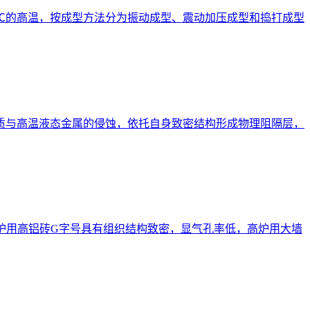
0℃的高温，按成型方法分为振动成型、震动加压成型和捣打成型
质与高温液态金属的侵蚀，依托自身致密结构形成物理阻隔层，
高炉用高铝砖G字号具有组织结构致密，显气孔率低，高炉用大墙