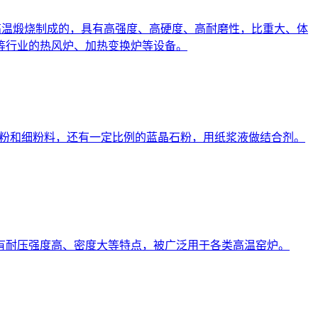
成形和高温煅烧制成的，具有高强度、高硬度、高耐磨性，比重大、体
等行业的热风炉、加热变换炉等设备。
矾十熟料粉和细粉料，还有一定比例的蓝晶石粉，用纸浆液做结合剂。
铝砖具有耐压强度高、密度大等特点，被广泛用于各类高温窑炉。