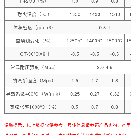
Fe2O3（%）
1.0
0.9
0.8
0
耐火温度（℃）
1350
1430
1540
16
体积密度（g/cm3）
0.8-1
重烧线变化（%）
1250℃
1400℃
1500℃
15
CT-30℃X8H
-0.5
-0.5
-0.5
-0
常温耐压强度（Mpa）
3.0-4.5
抗弯折强度（Mpa）
1.5
1.7
1.8
导热系数400℃（W/m,k）
0.25
0.27
0.32
0.
热膨胀率1000℃（%）
0.5
0.7
0.8
0
温馨提示：以上数据仅供参考，具体信息请参照产品实物、产品