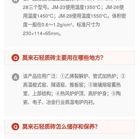
28三个型号。JM-23使用温度1350℃；JM-26使
用温度1450℃；JM-28使用温度1550℃。体积密
度一般在0.6～1.2g/cm³，标准尺寸为
230×114×65mm。
莫来石轻质砖主要用在哪些地方？
该产品应用广泛：①乙烯裂解炉、管式加热炉；②
高温梭式窑、隧道窑、推板窑；③玻璃熔窑蓄热
室、上部结构；④热风炉炉顶、高炉炉身；⑤陶
瓷、电子、冶金行业高温电炉内衬。
莫来石轻质砖怎么储存和保养？