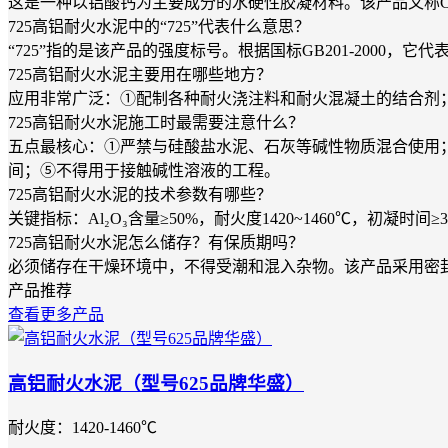
这是一种以铝酸钙为主要成分的水硬性胶凝材料。该产品又称CA50
725高铝耐火水泥中的“725”代表什么意思？
“725”指的是该产品的强度标号。根据国标GB201-2000，它代
725高铝耐火水泥主要用在哪些地方？
应用非常广泛：①配制各种耐火浇注料和耐火混凝土的结合剂
725高铝耐火水泥施工时最需要注意什么？
五点最核心：①严禁与硅酸盐水泥、石灰等碱性物质混合使用；
间；⑤不得用于接触碱性溶液的工程。
725高铝耐火水泥的技术参数有哪些？
关键指标：Al₂O₃含量≥50%，耐火度1420~1460℃，初凝时间
725高铝耐火水泥怎么储存？有保质期吗？
必须储存在干燥环境中，不得受潮和混入杂物。该产品采用密封
产品推荐
查看更多产品
高铝耐火水泥（型号625品牌华盛）
耐火度：1420-1460℃