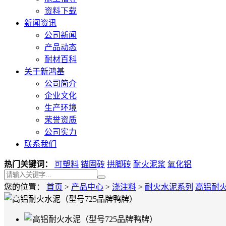
资料下载
新闻资讯
公司新闻
产品动态
耐材百科
关于新鸿基
公司简介
企业文化
生产环境
荣誉资质
公司实力
联系我们
热门关键词：
可塑料
锚固砖
拱脚砖
耐火泥浆
氧化铝
您的位置：
首页
>
产品中心
>
浇注料
>
耐火水泥系列
高铝耐火