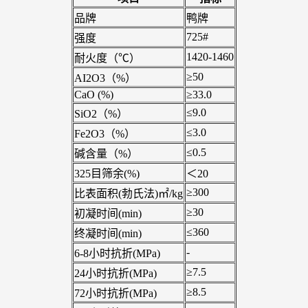
品牌
鸭牌
725#
强度
1420-1460
耐火度（℃）
≥50
AI2O3（%）
CaO (%)
≥33.0
≤9.0
SiO2（%）
≤3.0
Fe2O3（%）
≤0.5
碱含量（%）
325目筛余(%)
＜20
≥300
比表面积(勃氏法)㎡/kg
≥30
初凝时间(min)
≤360
终凝时间(min)
-
6-8小时抗折(MPa)
≥7.5
24小时抗折(MPa)
≥8.5
72小时抗折(MPa)