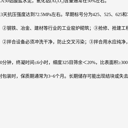
铝酸盐水泥，氧化铝(Al₂O₃)含量通常在50%左右。
表3天抗压强度达到72.5MPa左右。早期标号分为425、525、62
；②钢铁、冶金、建材等行业的工业窑炉砌筑；③抢修、抢建工
②拌合设备必须冲洗干净，防止交叉污染；③拌合用水应纯净，符
≥30分钟，终凝时间≤6小时，细度325目筛余＜20%，比表面积≥300
包装时，保质期通常为3~6个月。长期储存可能出现结块或失