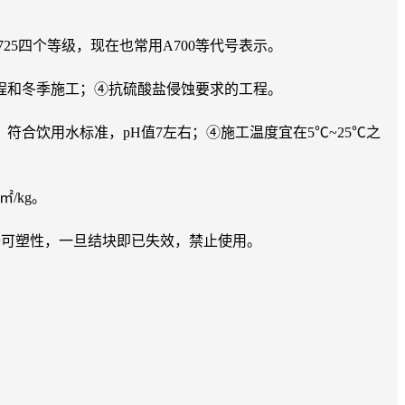
5和725四个等级，现在也常用A700等代号表示。
程和冬季施工；④抗硫酸盐侵蚀要求的工程。
合饮用水标准，pH值7左右；④施工温度宜在5℃~25℃之
㎡/kg。
去可塑性，一旦结块即已失效，禁止使用。