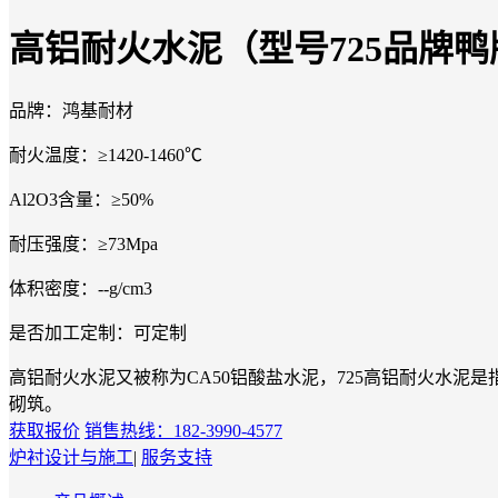
高铝耐火水泥（型号725品牌鸭
品牌：
鸿基耐材
耐火温度：
≥1420-1460℃
Al2O3含量：
≥50%
耐压强度：
≥73Mpa
体积密度：
--g/cm3
是否加工定制：
可定制
高铝耐火水泥又被称为CA50铝酸盐水泥，725高铝耐火水泥
砌筑。
获取报价
销售热线：182-3990-4577
炉衬设计与施工
|
服务支持