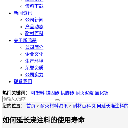
资料下载
新闻资讯
公司新闻
产品动态
耐材百科
关于新鸿基
公司简介
企业文化
生产环境
荣誉资质
公司实力
联系我们
热门关键词：
可塑料
锚固砖
拱脚砖
耐火泥浆
氧化铝
您的位置：
首页
>
耐火材料资讯
>
耐材百科
如何延长浇注料
如何延长浇注料的使用寿命