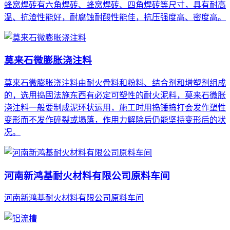
蜂窝焊砖有六角焊砖、蜂窝焊砖、四角焊砖等尺寸，具有耐高
温、抗渣性能好，耐腐蚀耐酸性能佳，抗压强度高、密度高。
莫来石微膨胀浇注料
莫来石微膨胀浇注料由耐火骨料和粉料、结合剂和增塑剂组成
的，选用捣固法施东西有必定可塑性的耐火泥料，莫来石微胀
浇注料一般要制成泥环状运用，施工时用捣锤捣打会发作塑性
变形而不发作碎裂或塌落，作用力解除后仍能坚持变形后的状
况。
河南新鸿基耐火材料有限公司原料车间
河南新鸿基耐火材料有限公司原料车间