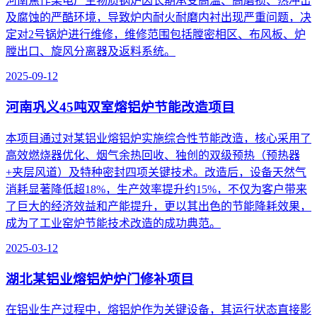
河南焦作某电厂生物质锅炉因长期承受高温、高磨损、热冲击
及腐蚀的严酷环境，导致炉内耐火耐磨内衬出现严重问题，决
定对2号锅炉进行维修，维修范围包括膛密相区、布风板、炉
膛出口、旋风分离器及返料系统。
2025-09-12
河南巩义45吨双室熔铝炉节能改造项目
本项目通过对某铝业熔铝炉实施综合性节能改造，核心采用了
高效燃烧器优化、烟气余热回收、独创的双级预热（预热器
+夹层风道）及特种密封四项关键技术。改造后，设备天然气
消耗显著降低超18%，生产效率提升约15%，不仅为客户带来
了巨大的经济效益和产能提升，更以其出色的节能降耗效果，
成为了工业窑炉节能技术改造的成功典范。
2025-03-12
湖北某铝业熔铝炉炉门修补项目
在铝业生产过程中，熔铝炉作为关键设备，其运行状态直接影