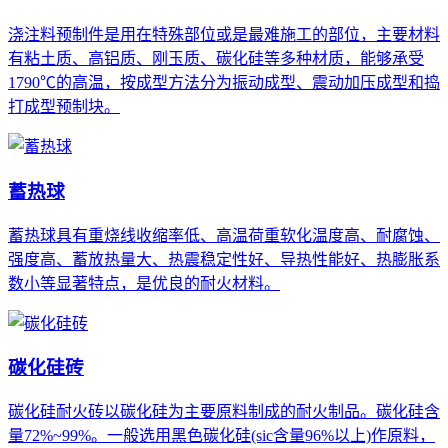
浇注料预制件是用在特殊部位或是最难施工的部位，主要材料
有粘土质、高铝质、刚玉质、碳化硅等多种材质，能够承受
1790℃的高温，按成型方法分为振动成型、震动加压成型和捣
打成型预制块。
蓄热球
蓄热球具有重烧线收缩率低、高温荷重软化温度高、耐腐蚀、
强度高、蓄放热量大、热震稳定性好、导热性能好、热膨胀系
数小等显著特点，是优良的耐火材料。
碳化硅砖
碳化硅耐火砖以碳化硅为主要原料制成的耐火制品。碳化硅含
量72%~99%。一般选用黑色碳化硅(sic含量96%以上)作原料，