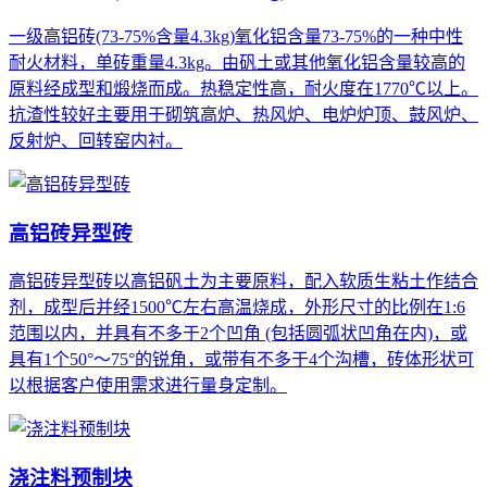
一级高铝砖(73-75%含量4.3kg)氧化铝含量73-75%的一种中性
耐火材料，单砖重量4.3kg。由矾土或其他氧化铝含量较高的
原料经成型和煅烧而成。热稳定性高，耐火度在1770℃以上。
抗渣性较好主要用于砌筑高炉、热风炉、电炉炉顶、鼓风炉、
反射炉、回转窑内衬。
高铝砖异型砖
高铝砖异型砖以高铝矾土为主要原料，配入软质生粘土作结合
剂，成型后并经1500℃左右高温烧成，外形尺寸的比例在1:6
范围以内，并具有不多于2个凹角 (包括圆弧状凹角在内)，或
具有1个50°～75°的锐角，或带有不多于4个沟槽，砖体形状可
以根据客户使用需求进行量身定制。
浇注料预制块