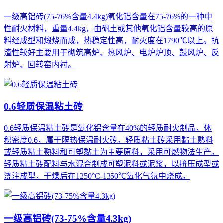
一级高铝砖(75-76%含量4.4kg)氧化铝含量在75-76%的一种中
性耐火材料，重量4.4kg，由矾土或其他氧化铝含量较高的原
料经成型和煅烧而成，热稳定性高，耐火度在1790℃以上。抗
渣性较好主要用于砌筑高炉、热风炉、电炉炉顶、鼓风炉、反
射炉、回转窑内衬。
0.6轻质保温粘土砖
0.6轻质保温粘土砖是氧化铝含量在40%的轻质耐火制品，体
积密度0.6，属于隔热保温耐火砖。轻质粘土砖采用黏土熟料
或轻质粘土熟料和可塑黏土为主要原料，采用可燃物法生产。
轻质粘土砖配料与水混合制成可塑泥料或泥浆，以挤压成型或
浇注成型，干燥后在1250°C-1350℃氧化气氛中烧成。
一级高铝砖(73-75%含量4.3kg)