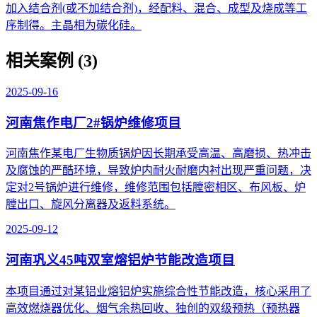
加入结合剂(或不加结合剂)，经配料、混合、成型及烧成等工
序制得。主晶相为碳化硅。
相关案例 (3)
2025-09-16
河南焦作电厂2#锅炉维修项目
河南焦作某电厂生物质锅炉因长期承受高温、高磨损、热冲击
及腐蚀的严酷环境，导致炉内耐火耐磨内衬出现严重问题，决
定对2号锅炉进行维修，维修范围包括膛密相区、布风板、炉
膛出口、旋风分离器及返料系统。
2025-09-12
河南巩义45吨双室熔铝炉节能改造项目
本项目通过对某铝业熔铝炉实施综合性节能改造，核心采用了
高效燃烧器优化、烟气余热回收、独创的双级预热（预热器