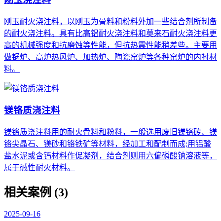
刚玉耐火浇注料，以刚玉为骨料和粉料外加一些结合剂所制备
的耐火浇注料。具有比高铝耐火浇注料和莫来石耐火浇注料更
高的机械强度和抗磨蚀等性能，但抗热震性能稍差些。主要用
做锅炉、高炉热风炉、加热炉、陶瓷窑炉等各种窑炉的内衬材
料。
镁铬质浇注料
镁铬质浇注料用的耐火骨料和粉料，一般选用废旧镁铬砖、镁
铬尖晶石、镁砂和铬铁矿等材料，经加工和配制而成;用铝酸
盐水泥或含钙材料作促凝剂，结合剂则用六偏磷酸钠溶液等，
属于碱性耐火材料。
相关案例 (3)
2025-09-16