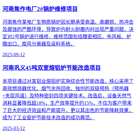
河南焦作电厂2#锅炉维修项目
河南焦作某电厂生物质锅炉因长期承受高温、高磨损、热冲击
及腐蚀的严酷环境，导致炉内耐火耐磨内衬出现严重问题，决
定对2号锅炉进行维修，维修范围包括膛密相区、布风板、炉
膛出口、旋风分离器及返料系统。
2025-09-12
河南巩义45吨双室熔铝炉节能改造项目
本项目通过对某铝业熔铝炉实施综合性节能改造，核心采用了
高效燃烧器优化、烟气余热回收、独创的双级预热（预热器
+夹层风道）及特种密封四项关键技术。改造后，设备天然气
消耗显著降低超18%，生产效率提升约15%，不仅为客户带来
了巨大的经济效益和产能提升，更以其出色的节能降耗效果，
成为了工业窑炉节能技术改造的成功典范。
2025-03-12