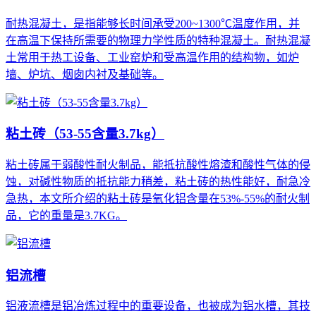
耐热混凝土，是指能够长时间承受200~1300℃温度作用，并
在高温下保持所需要的物理力学性质的特种混凝土。耐热混凝
土常用于热工设备、工业窑炉和受高温作用的结构物，如炉
墙、炉坑、烟囱内衬及基础等。
粘土砖（53-55含量3.7kg）
粘土砖属于弱酸性耐火制品，能抵抗酸性熔渣和酸性气体的侵
蚀，对碱性物质的抵抗能力稍差，粘土砖的热性能好，耐急冷
急热，本文所介绍的粘土砖是氧化铝含量在53%-55%的耐火制
品，它的重量是3.7KG。
铝流槽
铝液流槽是铝冶炼过程中的重要设备，也被成为铝水槽，其技